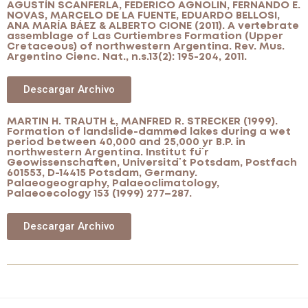
AGUSTÍN SCANFERLA, FEDERICO AGNOLIN, FERNANDO E.
NOVAS, MARCELO DE LA FUENTE, EDUARDO BELLOSI,
ANA MARÍA BÁEZ & ALBERTO CIONE (2011). A vertebrate
assemblage of Las Curtiembres Formation (Upper
Cretaceous) of northwestern Argentina. Rev. Mus.
Argentino Cienc. Nat., n.s.13(2): 195-204, 2011.
Descargar Archivo
MARTIN H. TRAUTH Ł, MANFRED R. STRECKER (1999).
Formation of landslide-dammed lakes during a wet
period between 40,000 and 25,000 yr B.P. in
northwestern Argentina. Institut fu ̈r
Geowissenschaften, Universita ̈t Potsdam, Postfach
601553, D-14415 Potsdam, Germany.
Palaeogeography, Palaeoclimatology,
Palaeoecology 153 (1999) 277–287.
Descargar Archivo